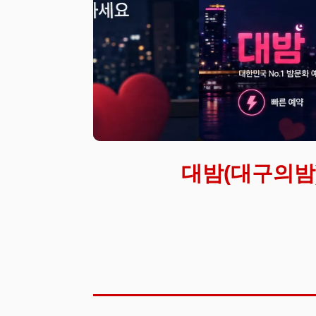
대밤(대구의밤)